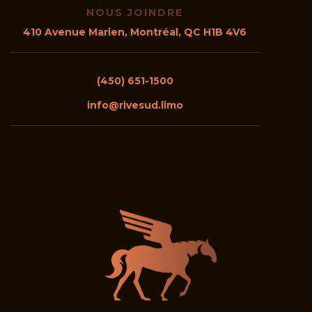
NOUS JOINDRE
410 Avenue Mar
ien, Montréal, QC H1B 4V6
(450) 651-1500
info@rivesud.limo