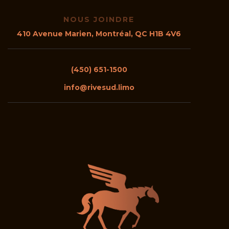
NOUS JOINDRE
410 Avenue Mar
ien, Montréal, QC H1B 4V6
(450) 651-1500
info@rivesud.limo