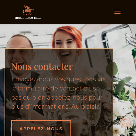
Nous contacter
Envoyez-nous vos questions via
le formulaire de contact plus
bas ou bien appelez-nous pour
plus d’informations. Au plaisir!
APPELEZ-NOUS