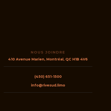
NOUS JOINDRE
410 Avenue Mar
ien, Montréal, QC H1B 4V6
(450) 651-1500
info@rivesud.limo